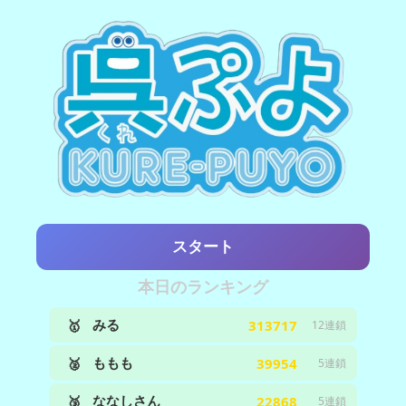
スタート
本日のランキング
みる
🥇
313717
12連鎖
ももも
🥈
39954
5連鎖
ななしさん
🥉
22868
5連鎖